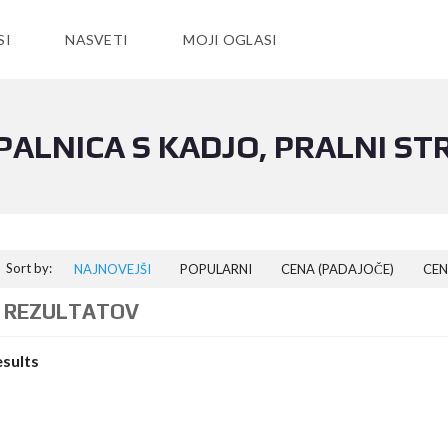
SI
NASVETI
MOJI OGLASI
PALNICA S KADJO, PRALNI STR
Sort by:
NAJNOVEJŠI
POPULARNI
CENA (PADAJOČE)
CEN
 REZULTATOV
esults