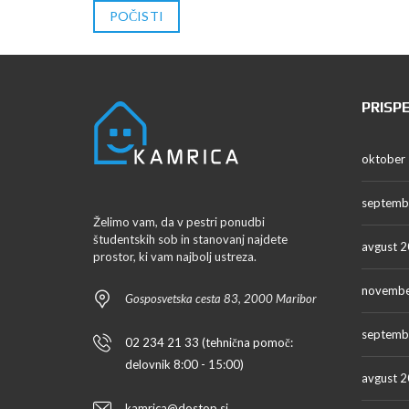
POČISTI
PRISP
oktober
septemb
Želimo vam, da v pestri ponudbi
študentskih sob in stanovanj najdete
avgust 
prostor, ki vam najbolj ustreza.
novembe
Gosposvetska cesta 83, 2000 Maribor
septemb
02 234 21 33 (tehnična pomoč:
delovnik 8:00 - 15:00)
avgust 
kamrica@dostop.si