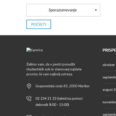
Sporazumevanje
POČISTI
PRISP
Želimo vam, da v pestri ponudbi
oktober
študentskih sob in stanovanj najdete
prostor, ki vam najbolj ustreza.
septemb
Gosposvetska cesta 83, 2000 Maribor
avgust 
02 234 21 33 (tehnična pomoč:
novembe
delovnik 8:00 - 15:00)
septemb