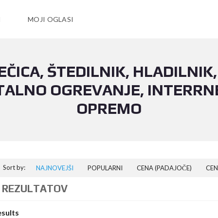
I
MOJI OGLASI
ČICA, ŠTEDILNIK, HLADILNIK
TALNO OGREVANJE, INTERRN
OPREMO
Sort by:
NAJNOVEJŠI
POPULARNI
CENA (PADAJOČE)
CEN
 REZULTATOV
esults