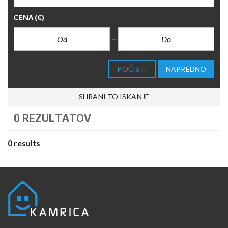
CENA
(€)
POČISTI
NAPREDNO
SHRANI TO ISKANJE
0 REZULTATOV
0 results