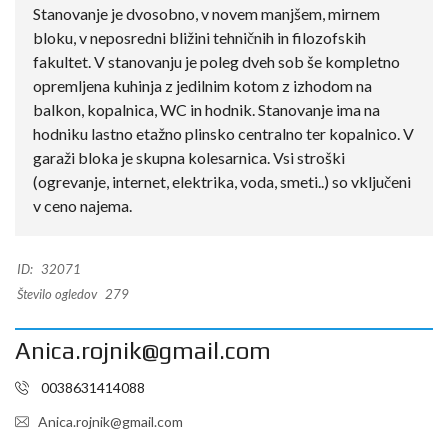
Stanovanje je dvosobno, v novem manjšem, mirnem
bloku, v neposredni bližini tehničnih in filozofskih
fakultet. V stanovanju je poleg dveh sob še kompletno
opremljena kuhinja z jedilnim kotom z izhodom na
balkon, kopalnica, WC in hodnik. Stanovanje ima na
hodniku lastno etažno plinsko centralno ter kopalnico. V
garaži bloka je skupna kolesarnica. Vsi stroški
(ogrevanje, internet, elektrika, voda, smeti..) so vključeni
v ceno najema.
ID:
32071
Število ogledov
279
Anica.rojnik@gmail.com
0038631414088
Anica.rojnik@gmail.com