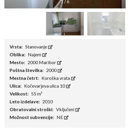
1
/
6
Vrsta:
Stanovanje
Oblika:
Najem
Mesto:
2000 Maribor
Poštna številka:
2000
Mestna četrt:
Koroška vrata
Ulica:
Kočevarjeva ulica 10
Velikost:
55 m²
Leto izdelave:
2010
Obratovalni stroški:
Vključeni
Možnost subvencije:
NE