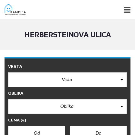
HERBERSTEINOVA ULICA
VRSTA
Vrsta
OBLIKA
Oblika
CENA
(€)