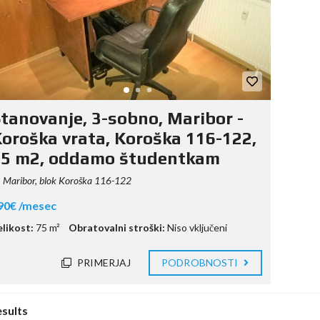
tanovanje, 3-sobno, Maribor -
oroška vrata, Koroška 116-122,
75 m2, oddamo študentkam
Maribor, blok Koroška 116-122
90€ /mesec
elikost:
75 m²
Obratovalni stroški:
Niso vključeni
PRIMERJAJ
PODROBNOSTI
esults