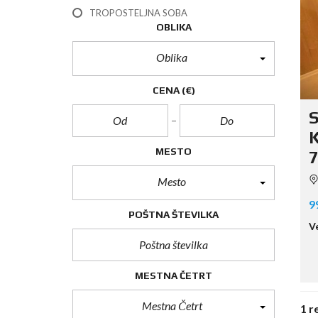
TROPOSTELJNA SOBA
OBLIKA
Oblika
CENA
(€)
S
K
MESTO
Mesto
9
POŠTNA ŠTEVILKA
V
MESTNA ČETRT
Mestna Četrt
1 r