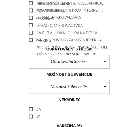
HLADILNIK, ŠTEDILNIK, , KOLESARNICA,, ,
, HLADILNIK, ŠTEDILNIK
POSODA,, , PRALNI STROJ, INTERNET,, ,
, KOLESARNICA,
SESALEC, MIKROVALOVKA
, POSODA,
, SESALEC, MIKROVALOVKA
, WIFI, TV, LIKALNIK, LIKALNA DESKA,
SKUPNI PROSTORI ZA SUŠENJE PERILA,
PARKING
PRIBOR, POSTELJNINA, PISARNIŠKI STOLI,
OBRATOVALNI STROŠKI
LOČEN VHOD V ENO SOBO, WC IN
Obratovalni Stroški
KOPALNICA LOČENA,
MOŽNOST SUBVENCIJE
Možnost Subvencije
NEKADILEC
DA
NE
VARŠČINA
(€)