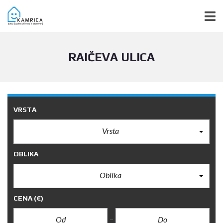
RAIČEVA ULICA
VRSTA
Vrsta
OBLIKA
Oblika
CENA
(€)