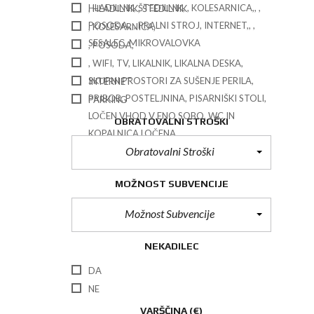
HLADILNIK, ŠTEDILNIK, , KOLESARNICA,, ,
, HLADILNIK, ŠTEDILNIK
POSODA,, , PRALNI STROJ, INTERNET,, ,
, KOLESARNICA,
SESALEC, MIKROVALOVKA
, POSODA,
, WIFI, TV, LIKALNIK, LIKALNA DESKA,
SKUPNI PROSTORI ZA SUŠENJE PERILA,
INTERNET
PRIBOR, POSTELJNINA, PISARNIŠKI STOLI,
PARKING
LOČEN VHOD V ENO SOBO, WC IN
OBRATOVALNI STROŠKI
KOPALNICA LOČENA,
Obratovalni Stroški
MOŽNOST SUBVENCIJE
Možnost Subvencije
NEKADILEC
DA
NE
VARŠČINA
(€)