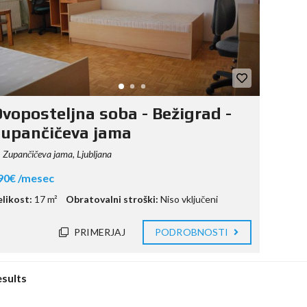
voposteljna soba - Bežigrad -
upančičeva jama
Zupančičeva jama, Ljubljana
90€ /mesec
elikost:
17 m²
Obratovalni stroški:
Niso vključeni
PRIMERJAJ
PODROBNOSTI
esults