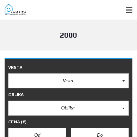
2000
VRSTA
Vrsta
OBLIKA
Oblika
CENA
(€)