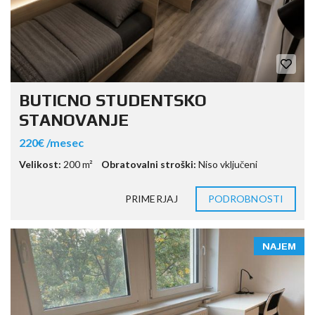
BUTICNO STUDENTSKO
STANOVANJE
220€ /mesec
Velikost:
200 m²
Obratovalni stroški:
Niso vključeni
PRIMERJAJ
PODROBNOSTI
NAJEM