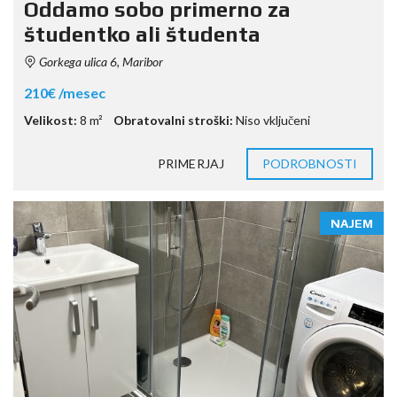
Oddamo sobo primerno za
študentko ali študenta
Gorkega ulica 6, Maribor
210€ /mesec
Velikost:
8 m²
Obratovalni stroški:
Niso vključeni
PRIMERJAJ
PODROBNOSTI
NAJEM