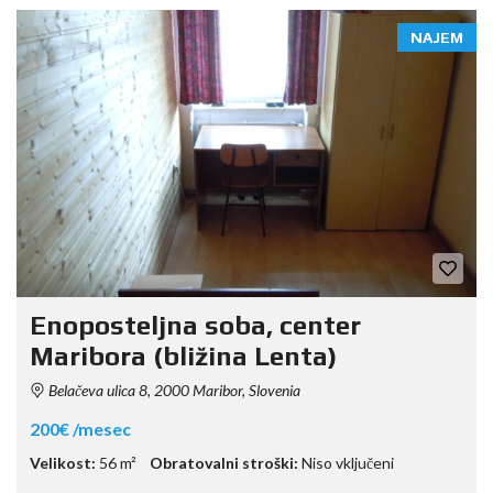
NAJEM
Enoposteljna soba, center
Maribora (bližina Lenta)
Belačeva ulica 8, 2000 Maribor, Slovenia
200€ /mesec
Velikost:
56 m²
Obratovalni stroški:
Niso vključeni