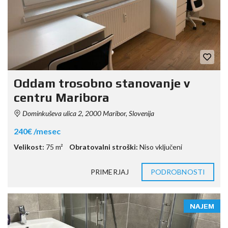
Oddam trosobno stanovanje v
centru Maribora
Dominkuševa ulica 2, 2000 Maribor, Slovenija
240€ /mesec
Velikost:
75 m²
Obratovalni stroški:
Niso vključeni
PRIMERJAJ
PODROBNOSTI
NAJEM