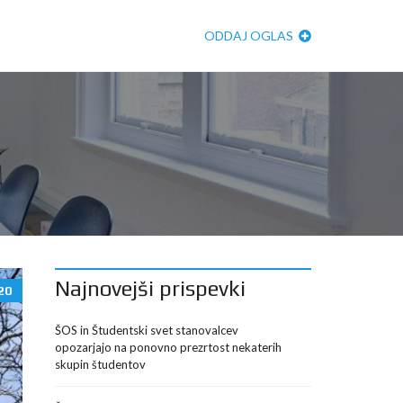
ODDAJ OGLAS
Najnovejši prispevki
20
ŠOS in Študentski svet stanovalcev
opozarjajo na ponovno prezrtost nekaterih
skupin študentov