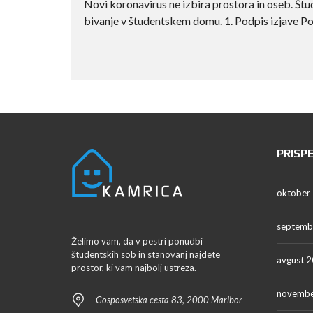
Novi koronavirus ne izbira prostora in oseb. Št
bivanje v študentskem domu. 1. Podpis izjave Pogo
PRISP
oktober
septemb
Želimo vam, da v pestri ponudbi
študentskih sob in stanovanj najdete
avgust 
prostor, ki vam najbolj ustreza.
novembe
Gosposvetska cesta 83, 2000 Maribor