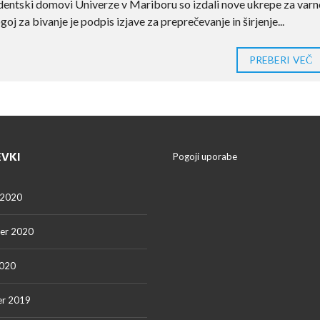
udentski domovi Univerze v Mariboru so izdali nove ukrepe za var
j za bivanje je podpis izjave za preprečevanje in širjenje...
PREBERI VEČ
EVKI
Pogoji uporabe
 2020
er 2020
2020
r 2019