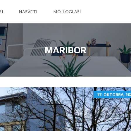
SI
NASVETI
MOJI OGLASI
MARIBOR
17. OKTOBRA, 20