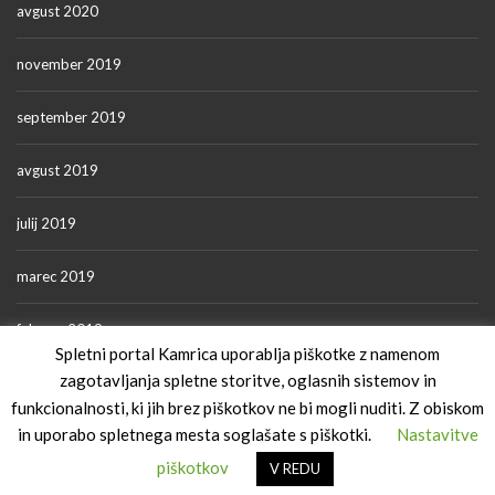
avgust 2020
november 2019
september 2019
avgust 2019
julij 2019
marec 2019
februar 2019
Spletni portal Kamrica uporablja piškotke z namenom
zagotavljanja spletne storitve, oglasnih sistemov in
funkcionalnosti, ki jih brez piškotkov ne bi mogli nuditi. Z obiskom
Pogoji uporabe
in uporabo spletnega mesta soglašate s piškotki.
Nastavitve
piškotkov
V REDU
2018 Kamrica. Vse pravice pridržane.