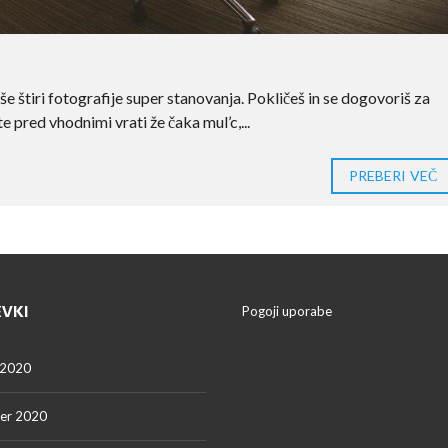
še štiri fotografije super stanovanja. Pokličeš in se dogovoriš za
te pred vhodnimi vrati že čaka mul’c,...
PREBERI VEČ
EVKI
Pogoji uporabe
 2020
er 2020