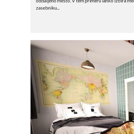
oddaljeno mesto. V tem primeru lahko izbira me
zasebniku...