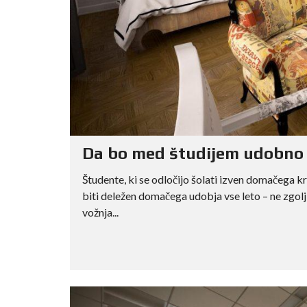
Da bo med študijem udobno
Študente, ki se odločijo šolati izven domačega kr
biti deležen domačega udobja vse leto – ne zgol
vožnja...