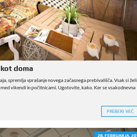
 kot doma
aja, spremlja vprašanje novega začasnega prebivališča. Vsak si želi
j med vikendi in počitnicami. Ugotovite, kako. Ker se vsakodnevna
PREBERI VEČ
28. FEBRUARJA, 20