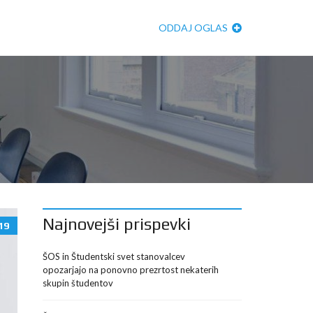
ODDAJ OGLAS
Najnovejši prispevki
19
ŠOS in Študentski svet stanovalcev
opozarjajo na ponovno prezrtost nekaterih
skupin študentov