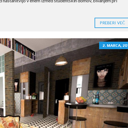
d nastanitvijo v enem izmed študentskih domov, bivanjem pri
PREBERI VEČ
2. MARCA, 20